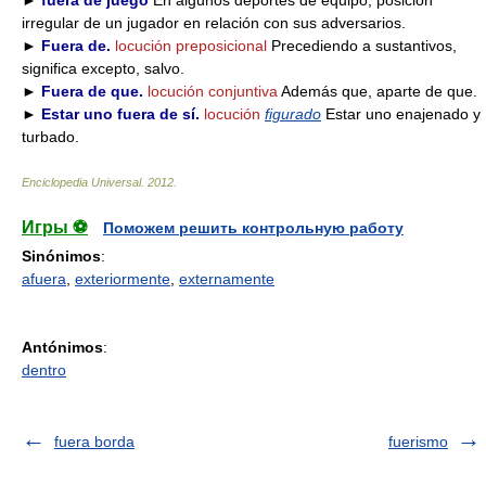
►
fuera de juego
En algunos deportes de equipo, posición
irregular de un jugador en relación con sus adversarios.
►
Fuera de.
locución preposicional
Precediendo a sustantivos,
significa excepto, salvo.
►
Fuera de que.
locución conjuntiva
Además que, aparte de que.
►
Estar uno fuera de sí.
locución
figurado
Estar uno enajenado y
turbado.
Enciclopedia Universal
.
2012
.
Игры ⚽
Поможем решить контрольную работу
Sinónimos
:
afuera
,
exteriormente
,
externamente
Antónimos
:
dentro
fuera borda
fuerismo