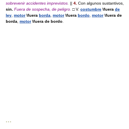
sobrevenir accidentes imprevistos.
||
4.
Con algunos sustantivos,
sin.
Fuera de sospecha, de peligro.
□ V.
costumbre
\fuera
de
ley
,
motor
\fuera
borda
,
motor
\fuera
bordo
,
motor
\fuera
de
borda
,
motor
\fuera
de bordo
.
* * *