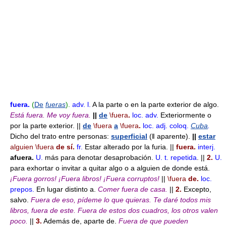
fuera
.
(
De
fueras
).
adv. l.
A la parte o en la parte exterior de algo.
Está fuera.
Me voy fuera.
||
de
\fuera
.
loc. adv.
Exteriormente o
por la parte exterior. ||
de
\fuera
a
\fuera
.
loc. adj.
coloq.
Cuba
.
Dicho del trato entre personas:
superficial
(ǁ aparente).
||
estar
alguien
\fuera
de sí.
fr.
Estar alterado por la furia. ||
fuera.
interj.
afuera.
U.
más para denotar desaprobación.
U. t. repetida
. ||
2.
U.
para exhortar o invitar a quitar algo o a alguien de donde está.
¡Fuera gorros!
¡Fuera libros!
¡Fuera corruptos!
||
\fuera
de.
loc.
prepos.
En lugar distinto a.
Comer fuera de casa.
||
2.
Excepto,
salvo.
Fuera de eso, pídeme lo que quieras.
Te daré todos mis
libros, fuera de este.
Fuera de estos dos cuadros, los otros valen
poco.
||
3.
Además de, aparte de.
Fuera de que pueden