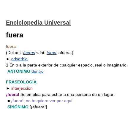
Enciclopedia Universal
fuera
fuera
(Del ant.
fueras
< lat.
foras
, afuera.)
►
adverbio
1
En o a la parte exterior de cualquier espacio, real o imaginario.
ANTÓNIMO
dentro
FRASEOLOGÍA
►
interjección
¡fuera!
Se emplea para echar a una persona de un lugar:
■
¡fuera!, no te quiero ver por aquí.
SINÓNIMO
[¡afuera!]