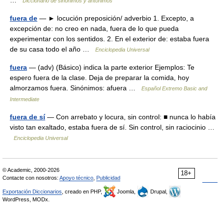
…
Diccionario de sinónimos y antónimos
fuera de
— ► locución preposición/ adverbio 1. Excepto, a
excepción de: no creo en nada, fuera de lo que pueda
experimentar con los sentidos. 2. En el exterior de: estaba fuera
de su casa todo el año …
Enciclopedia Universal
fuera
— (adv) (Básico) indica la parte exterior Ejemplos: Te
espero fuera de la clase. Deja de preparar la comida, hoy
almorzamos fuera. Sinónimos: afuera …
Español Extremo Basic and
Intermediate
fuera de sí
— Con arrebato y locura, sin control: ■ nunca lo había
visto tan exaltado, estaba fuera de sí. Sin control, sin raciocinio …
Enciclopedia Universal
© Academic, 2000-2026
18+
Contacte con nosotros:
Apoyo técnico
,
Publicidad
Exportación Diccionarios
, creado en PHP,
Joomla,
Drupal,
WordPress, MODx.