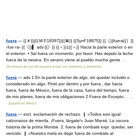
fuera
— {{＃}}{{LM F18397}}{{〓}} {{SynF18875}} {{［}}fuera{{］}}
‹fue·ra› {{《}}▍ adv.{{》}} {{＜}}1{{＞}} Hacia la parte exterior o en
el exterior: • Sal fuera un momento, por favor. Has dejado la leche
fuera de la nevera. En verano viene al pueblo mucha gente …
Diccionario de uso del español actual con sinónimos y antónimos
fuera
— adv 1 En la parte exterior de algo; sin quedar incluido o
considerado en algo: Pintó por dentro y por fuera , dar hacia
fuera, fuera de México, fuera de la casa, fuera del tiempo, fuera
de mis planes, fuera de mis obligaciones 2 Fuera de Excepto… …
Español en México
fuera
— excl. exclamación de rechazo. ❙ «Todos sois igual:
calzonazos de mierda. ¡Fuera, lárgate!» Juan Marsé, La oscura
historia de la prima Montse. 2. fuera de combate expr. quedar, ser
vencido. ❙ «Nuestra meta es dejar fuera de combate al