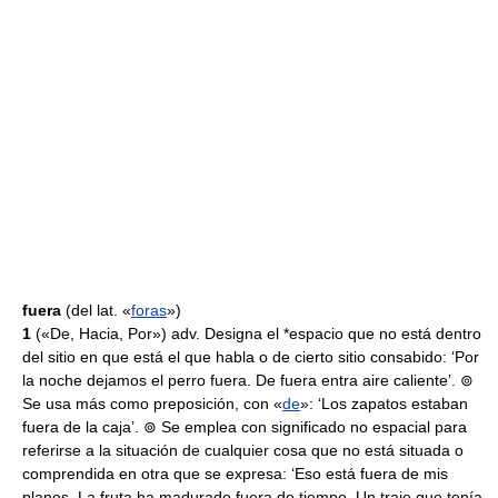
fuera
(del lat. «
foras
»)
1
(«De, Hacia, Por») adv. Designa el *espacio que no está dentro
del sitio en que está el que habla o de cierto sitio consabido: ‘Por
la noche dejamos el perro fuera. De fuera entra aire caliente’. ⊚
Se usa más como preposición, con «
de
»: ‘Los zapatos estaban
fuera de la caja’. ⊚ Se emplea con significado no espacial para
referirse a la situación de cualquier cosa que no está situada o
comprendida en otra que se expresa: ‘Eso está fuera de mis
planes. La fruta ha madurado fuera de tiempo. Un traje que tenía