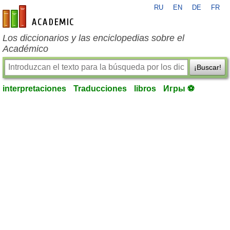
RU
EN
DE
FR
es-academic.com
Los diccionarios y las enciclopedias sobre el
Académico
¡Buscar!
interpretaciones
Traducciones
libros
Игры ⚽