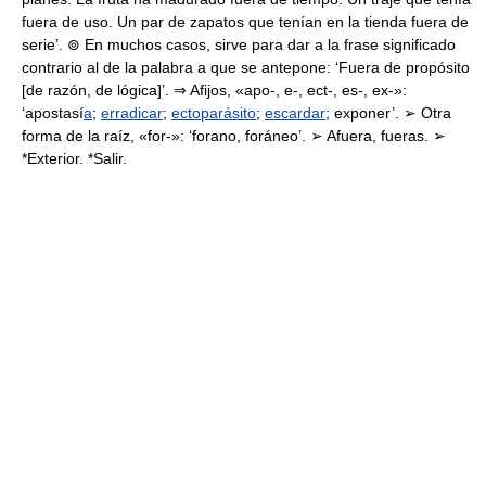
fuera de uso. Un par de zapatos que tenían en la tienda fuera de
serie’. ⊚ En muchos casos, sirve para dar a la frase significado
contrario al de la palabra a que se antepone: ‘Fuera de propósito
[de razón, de lógica]’. ⇒ Afijos, «apo-, e-, ect-, es-, ex-»:
‘apostasí
a
;
erradicar
;
ectoparásito
;
escardar
; exponer’. ➢ Otra
forma de la raíz, «for-»: ‘forano, foráneo’. ➢ Afuera, fueras. ➢
*Exterior. *Salir.